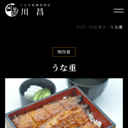
TOP /
お品書き /
うな重
関西風
うな重